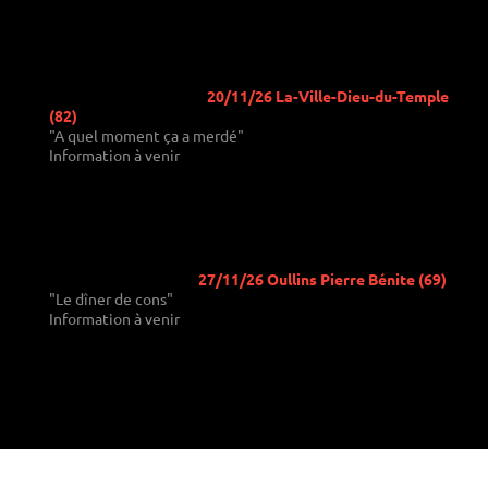
20/11/26 La-Ville-Dieu-du-Temple
(82)
"A quel moment ça a merdé"
Information à venir
27/11/26 Oullins Pierre Bénite (69)
"Le dîner de cons"
Information à venir